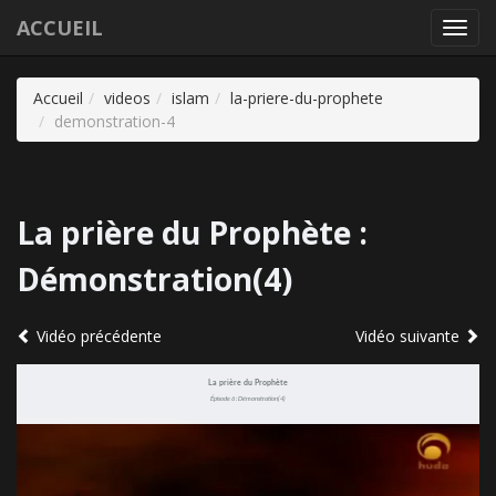
ACCUEIL
Toggl
navig
Accueil
videos
islam
la-priere-du-prophete
demonstration-4
La prière du Prophète :
Démonstration(4)
Vidéo précédente
Vidéo suivante
La prière du Prophète
Épisode 6 : Démonstration(4)