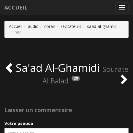
ACCUEIL
Toggl
navig
Accueil
audio
coran
recitateurs
saad-al-ghamidi
090
Sa'ad Al-Ghamidi
Sourate
20
Al Balad
Laisser un commentaire
Votre pseudo