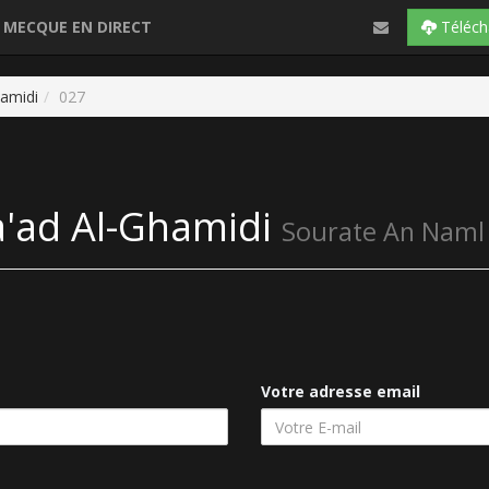
 MECQUE EN DIRECT
Téléch
hamidi
027
a'ad Al-Ghamidi
Sourate An Naml
Votre adresse email