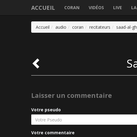
ACCUEIL
CORAN
VIDÉOS
LIVE
LA
Accueil
audio
coran
recitateurs
saad-al-g
S
Laisser un commentaire
Votre pseudo
Votre commentaire