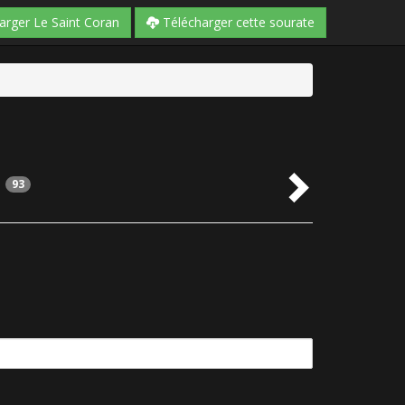
arger Le Saint Coran
Télécharger cette sourate
93