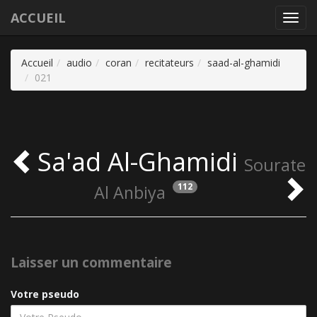
ACCUEIL
Toggl
navig
Accueil
audio
coran
recitateurs
saad-al-ghamidi
021
Sa'ad Al-Ghamidi
Sourate
112
Al Anbiya
Laisser un commentaire
Votre pseudo