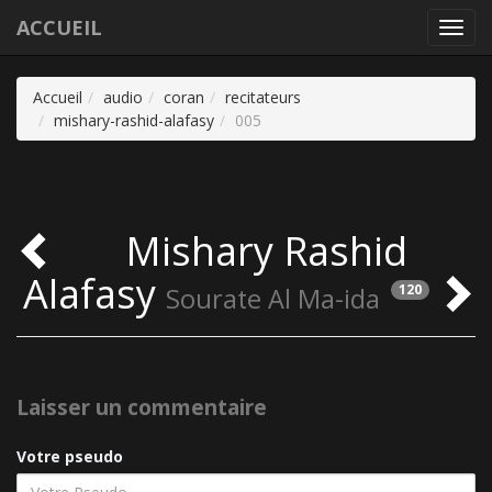
ACCUEIL
Toggl
navig
Accueil
audio
coran
recitateurs
mishary-rashid-alafasy
005
Mishary Rashid
Alafasy
120
Sourate Al Ma-ida
Laisser un commentaire
Votre pseudo