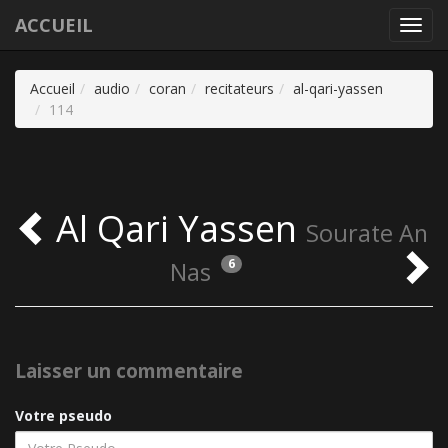
ACCUEIL
Toggl
navig
Accueil
audio
coran
recitateurs
al-qari-yassen
114
Al Qari Yassen
Sourate An
6
Nas
Laisser un commentaire
Votre pseudo