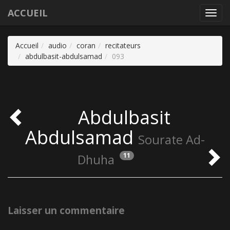
ACCUEIL
Toggl
navig
Accueil
audio
coran
recitateurs
abdulbasit-abdulsamad
093
Abdulbasit
Abdulsamad
Sourate Ad-
11
Dhuha
Laisser un commentaire