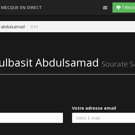
 MECQUE EN DIRECT
Téléch
t-abdulsamad
034
ulbasit Abdulsamad
Sourate S
Votre adresse email