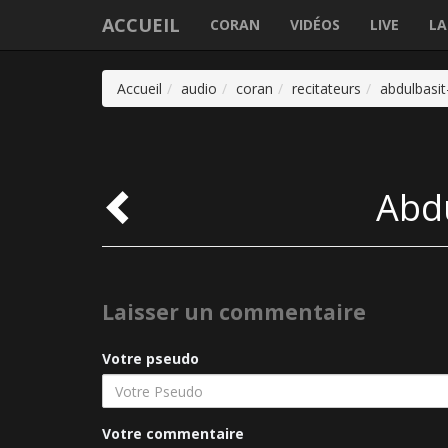
ACCUEIL
CORAN
VIDÉOS
LIVE
LA
Accueil
audio
coran
recitateurs
abdulbasi
Abd
Laisser un commentaire
Votre pseudo
Votre commentaire