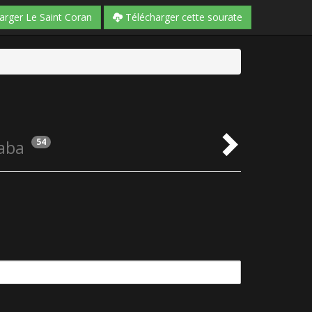
arger Le Saint Coran
Télécharger cette sourate
54
aba