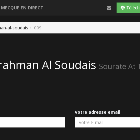
 MECQUE EN DIRECT
Téléch
an-al-soudais
009
rahman Al Soudais
Sourate At
Votre adresse email