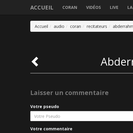
ACCUEIL
CORAN
VIDÉOS
LIVE
LA
Accueil
audio
coran
recitateurs
abderrahm
Abder
Laisser un commentaire
Votre pseudo
Votre commentaire