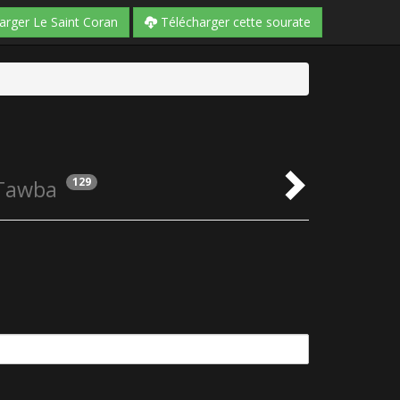
arger Le Saint Coran
Télécharger cette sourate
129
 Tawba